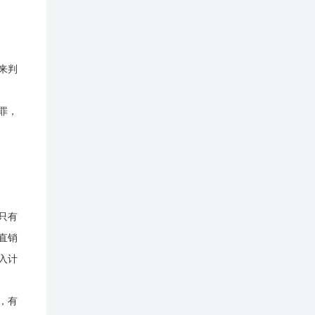
来判
罪，
只有
直销
入计
，有