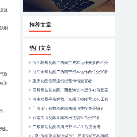
也就
推荐文章
法财
热门文章
浙江杭州劝醒广西南宁资本运作夫妻两位受
害者
浙江金华劝醒广西南宁资本运作两位受害者
行政
重庆劝醒贵阳连锁经营传销受害者
被怎
四川攀枝花劝醒广西北海资本运作42份受害
者
河南郑州寻亲解救广东籍连锁经营1040工程
受害者
广西南宁解救劝醒陕西籍消费投资受骗者
的，
云南文山劝醒湖南株洲连锁经营受害者
广东东莞劝醒四川成都1040工程受害者
元以
8座“传销重点整治城市”，已有5城宣布摘帽