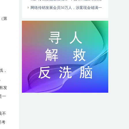
网络传销发展会员50万人，涉案现金铺满一
张床
（第
线，
。
有发
是一
该不
要考