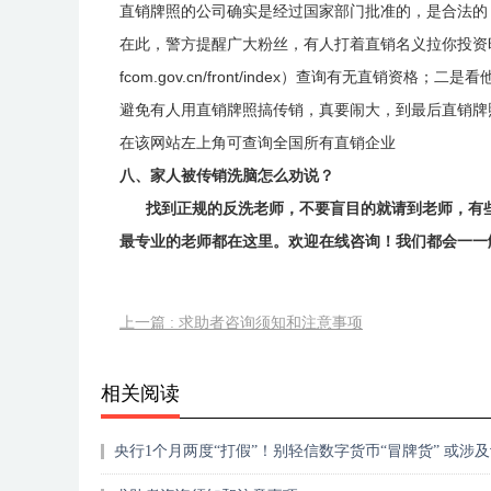
直销牌照的公司确实是经过国家部门批准的，是合法的
在此，警方提醒广大粉丝，有人打着直销名义拉你投资时：一
fcom.gov.cn/front/index）查询有无直
避免有人用直销牌照搞传销，真要闹大，到最后直销牌
在该网站左上角可查询全国所有直销企业
八、家人被传销洗脑怎么劝说？
找到正规的反洗老师，不要盲目的就请到老师，有些
最专业的老师都在这里。欢迎在线咨询！我们都会一一
上一篇 : 求助者咨询须知和注意事项
相关阅读
央行1个月两度“打假”！别轻信数字货币“冒牌货” 或涉
传销