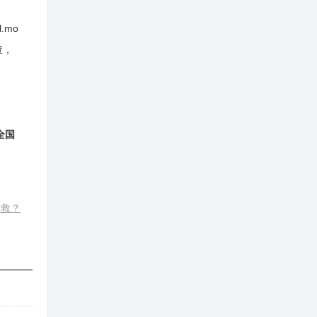
.mo
查，
全国
自救？