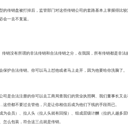
型的传销盘被打掉后，监管部门对这些传销公司的套路基本上掌握得比较
必会一去不复返。
看。传销没有所谓的非法传销和合法传销之分，在我国，所有传销都是非法
会保护合法传销。你可以马上怼他或者马上走开，因为他要给你洗脑了。
公司是合法注册的你可以去工商局查我们的营业执照啊、我们董事长又去
…这些都不要过去管他，只是让你相信后成为他们下线的手段而已。
成为会员）、拉人头（拉人头就有回报）、组成层级计酬（拉的人越多层
、怎么包装，符合这三点就是传销。