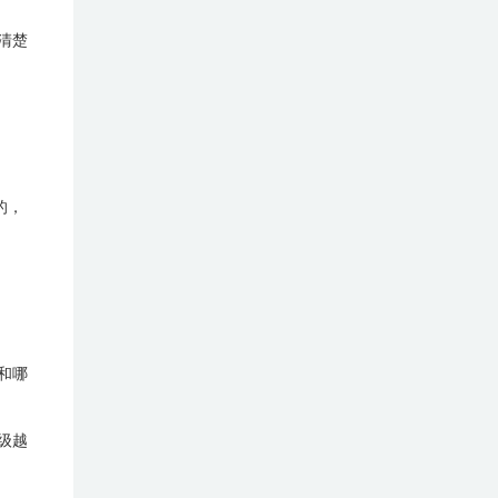
清楚
的，
和哪
级越