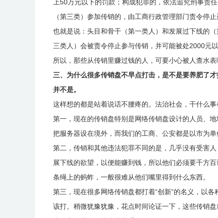
上50万元以下的罚款；构成犯罪的，依法追究刑事责任
（第三类）参加传销的，由工商行政管理部门责令停止违
也就是说：头目和骨干（第一类人）和发展过下线的（
三类人）会被责令停止参与传销，并可能被处2000元
所以，那些从传销里赚过钱的人，可要小心被人查水表
三、为什么很多传销盘不早点打击，是不是要养肥了才
并不是。
这样想的都是站着说话不腰疼的。法治社会，干什么事
第一，现在的传销盘特别是网络传销盘设计的人员、地
把服务器设在境外，而我们的工商、公安都是以市为单
第二，传销和其他违法犯罪不同的是，几乎没有受害人
展下线的欲望，以便能赚到钱，所以他们必须要千方百
条绳上的蚂蚱，一般很难从他们嘴里得到什么东西。
第三，现在很多网络传销盘都打着“创新”的名义，以
该打。稍微犹豫犹豫，花点时间论证一下，这些传销盘