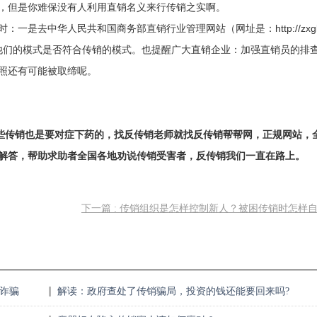
，但是你难保没有人利用直销名义来行传销之实啊。
是去中华人民共和国商务部直销行业管理网站（网址是：http://zxgl
销资格；二是看他们的模式是否符合传销的模式。也提醒广大直销企业：加强直销员的排
照还有可能被取缔呢。
传销也是要对症下药的，找反传销老师就找反传销帮帮网，正规网站，
解答，帮助求助者全国各地劝说传销受害者，反传销我们一直在路上。
下一篇 : 传销组织是怎样控制新人？被困传销时怎样
及诈骗
解读：政府查处了传销骗局，投资的钱还能要回来吗?