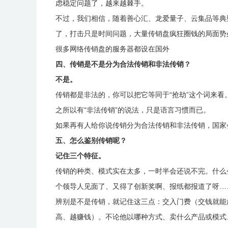
虑稳定问题了，越来越棘手。
不过，我们相信，随着善心汇、龙爱量子、云集品等典
了，打击只是时间问题，大量传销盘疯狂圈钱的局面势
很多网络传销盘的服务器都设在国外
四、传销是不是分为合法传销和非法传销？
不是。
传销都是非法的，你可以把它等同于“抢劫”这个词来
之所以有“非法传销”的说法，只是语言习惯而已。
如果再有人给你说传销分为合法传销和非法传销，国家
五、怎么鉴别传销呢？
记住三个特征。
传销的种类、模式实在太多，一时半会还说不完。什么
个领导人见面了、又得了创新奖啊、报纸都报道了呀…
辨别是不是传销，就记住这三点：交入门费（交钱就能
高、越赚钱）。不论他以哪种方式、卖什么产品或模式