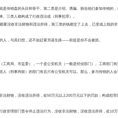
就是传销盘的头目和骨干。第二类是介绍、诱骗、胁迫他们参加传销的，
棒。三类人都构成了行政违法或（刑事犯罪）。
类都要没收非法财物和违法所得，第三类的钱都交了上去，已变成上线的非
的人，与其幻想，还不如赶紧另谋生路——前提是你不会被抓。
（工商局、市监委），一个是公安机关（一般是经侦部门）。工商部门有
抓人（刑事拘留）的部门有且只有公安机关可以。那么，参与传销的人会
法财物，没收违法所得，处50万元以上200万元以下的罚款；构成犯罪
行政管理部门责令停止违法行为，没收非法财物，没收违法所得，处10万