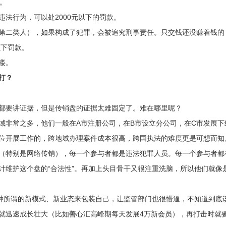
。
法行为，可以处2000元以下的罚款。
第二类人），如果构成了犯罪，会被追究刑事责任。只交钱还没赚着钱的
以下罚款。
喽。
打？
都要讲证据，但是传销盘的证据太难固定了。难在哪里呢？
域非常之多，他们一般在A市注册公司，在B市设立分公司，在C市发展下
位开展工作的，跨地域办理案件成本很高，跨国执法的难度更是可想而知
（特别是网络传销），每一个参与者都是违法犯罪人员。每一个参与者都
计维护这个盘的“合法性”。再加上头目骨干又很注重洗脑，所以他们就像
各种所谓的新模式、新业态来包装自己，让监管部门也很懵逼，不知道到底
就迅速成长壮大（比如善心汇高峰期每天发展4万新会员），再打击时就